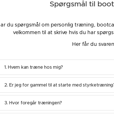
Spørgsmål til bo
ar du spørgsmål om personlig træning, bootcam
velkommen til at skrive hvis du har spørgsm
Her får du svaren
1. Hvem kan træne hos mig?
Du behøver ikke være i form for at starte – du skal bare være k
hjælper dig med at finde din vej ind i træningen, uanset udg
2.
Er jeg for gammel til at starte med styrketræning
Absolut ikke! Tværtimod - det er aldrig for sent at starte. Sty
kvinder i overgangsalderen for at bevare muskelmasse, knogle
3. Hvor foregår træningen?
er typisk 35+ år, og jeg tilpasser træningen til dit individuelle 
Træningen foregår på Høegh Guldbergs gade 36B, 8700
Ho