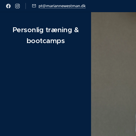
pt@mariannewestman.dk
Personlig træning &
bootcamps